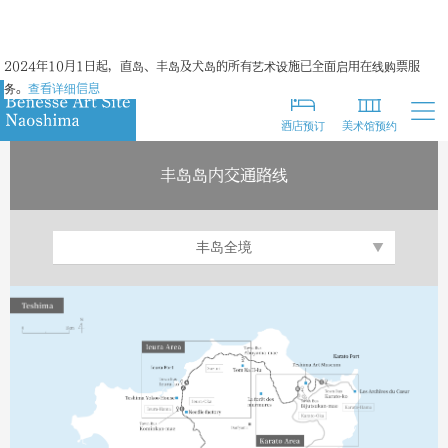
日文
2024年10月1日起，直岛、丰岛及犬岛的所有艺术设施已全面启用在线购票服
英语
务。
查看详细信息
繁体字
酒店预订
美术馆预约
丰岛岛内交通路线
丰岛全境
家浦地区
唐柜地区
甲生地区