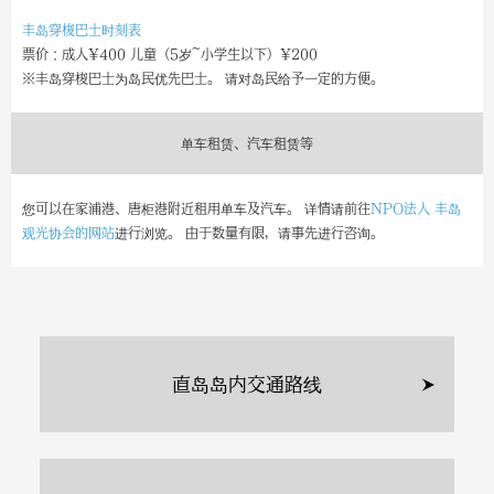
丰岛穿梭巴士时刻表
票价：成人¥400 儿童（5岁~小学生以下）¥200
※丰岛穿梭巴士为岛民优先巴士。 请对岛民给予一定的方便。
单车租赁、汽车租赁等
您可以在家浦港、唐柜港附近租用单车及汽车。 详情请前往
NPO法人 丰岛
观光协会的网站
进行浏览。 由于数量有限，请事先进行咨询。
直岛岛内交通路线