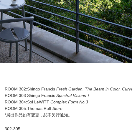
ROOM 302:Shingo Francis
Fresh Garden, The Beam in Color, Curve
ROOM 303:Shingo Francis
Spectral VisionsⅠ
ROOM 304:Sol LeWITT
Complex Form No.3
ROOM 305:Thomas Ruff
Stern
*展出作品如有变更，恕不另行通知。
302-305