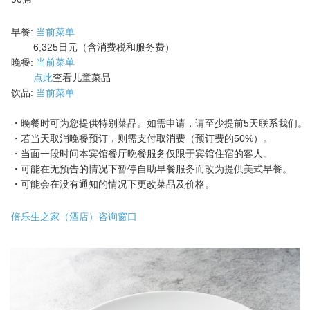
早餐:
当前菜单
6,325日元（含消费税和服务费）
晚餐:
当前菜单
点此
查看儿童菜品
饮品:
当前菜单
・晚餐时可为您提供特别菜品。如需申请，请至少提前5天联系我们。
・若当天取消晚餐预订，则需支付取消费（预订费的50%）。
・当面一段时间本宾馆餐厅晩餐服务仅限于宾馆住宿的客人。
・可能在无预告的情况下暂停自助早餐服务而改为提供美式早餐。
・可能会在没有通知的情况下更改菜品及价格。
倍乐生之家（酒店）咨询窗口