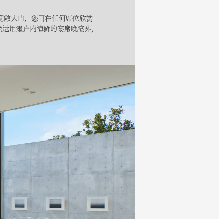
有宽敞大门，您可在任何席位欣赏
除运用濑户内海鲜的宴席晚宴外，