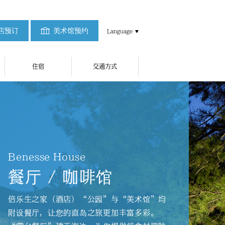
店预订
美术馆预约
Language
住宿
交通方式
Benesse House
餐厅 / 咖啡馆
倍乐生之家（酒店）“公园”与“美术馆”均
附设餐厅，让您的直岛之旅更加丰富多彩。