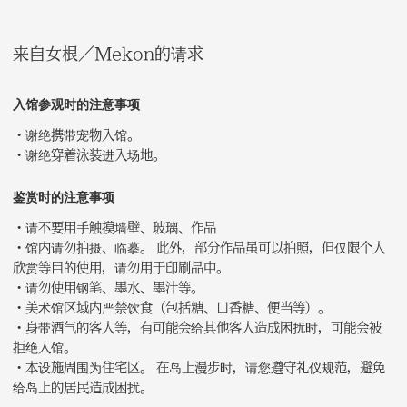
来自女根／Mekon的请求
入馆参观时的注意事项
・谢绝携带宠物入馆。
・谢绝穿着泳装进入场地。
鉴赏时的注意事项
・请不要用手触摸墙壁、玻璃、作品
・馆内请勿拍摄、临摹。 此外，部分作品虽可以拍照，但仅限个人
欣赏等目的使用，请勿用于印刷品中。
・请勿使用钢笔、墨水、墨汁等。
・美术馆区域内严禁饮食（包括糖、口香糖、便当等）。
・身带酒气的客人等，有可能会给其他客人造成困扰时，可能会被
拒绝入馆。
・本设施周围为住宅区。 在岛上漫步时，请您遵守礼仪规范，避免
给岛上的居民造成困扰。