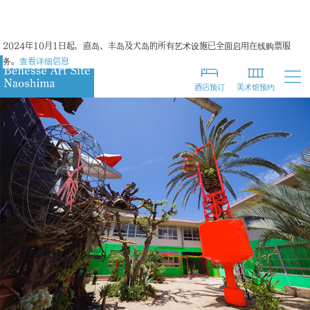
日文
2024年10月1日起，直岛、丰岛及犬岛的所有艺术设施已全面启用在线购票服
英语
务。
查看详细信息
繁体字
酒店预订
美术馆预约