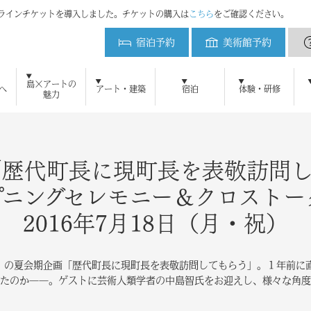
ンラインチケットを導入しました。チケットの購入は
こちら
をご確認ください。
宿泊予約
美術館予約
ベネッセハウス
島×アートの
へ
アート・建築
宿泊
体験・研修
魅力
初めてご来島の方へ
ベネッセアートサイト直島とは
アート・建築をみる
周遊プラン
直島新美術館
ベネッセアートサイト
美術館予約
地中美術館
アクセ
ベネ
鑑賞ツアー
ニュース
メディアの方へ
よくある質問
ブログ
研修・教育プログラム
お問い合わせ
プレスリリース
直島新美術館特設サイト
採用情報
プレスキット
直島コメづくりプ
ベネッセ
宿泊のご案内
ミュージアム
オーバル
パーク
ビー
アート施設および作品の撮影について
自然・景観 維持活用の取り組み
犬島精錬所美術館
ベネッセハウス スパ
ショップ
パーク／ビーチ 20
「歴代町長に現町長を表敬訪問し
プニングセレモニー＆クロストー
2016年7月18日（月・祝）
」
の夏会期企画「歴代町長に現町長を表敬訪問してもらう」。１年前に
たのか――。ゲストに芸術人類学者の中島智氏をお迎えし、様々な角度