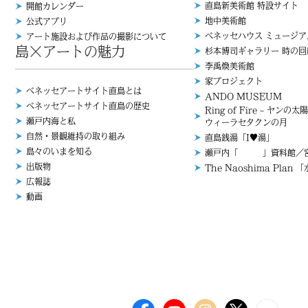
直島新美術館 特設サイト
開館カレンダー
地中美術館
公式アプリ
ベネッセハウス ミュージア
アート施設および作品の撮影について
島×アートの魅力
杉本博司ギャラリー 時の回
李禹煥美術館
家プロジェクト
ベネッセアートサイト直島とは
ANDO MUSEUM
ベネッセアートサイト直島の歴史
Ring of Fire – ヤンの太陽
瀬戸内海と私
ウィーラセタクンの月
自然・景観維持の取り組み
直島銭湯「I♥︎湯」
島々のいまを知る
瀬戸内「 」資料館／宮
出版物
The Naoshima Plan 
広報誌
動画