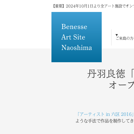
【重要】2024年10月1日より全アート施設でオ
ご来島の方
ご来島の方へ
島×アートの魅力
アート・建築
宿泊
体験・研修
トピックス
メディアの方へ
その他
丹羽良徳
オー
「アーティスト in 六区 2016
ような手法で作品を制作してき