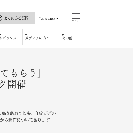
よくあるご質問
Language
MENU
トピックス
メディアの方へ
その他
直島の歴史
ス
ッセハウス ミュージアム
開館カレンダー
瀬戸内海と私
公式アプリ
豊島美術館
ロジェクト
ハウス オンラインショップ
チ
レストラン / カフェ
周年特別記念プラン
宿泊者特典
てもらう」
ク開催
直島を訪れて以来、作家がどの
から新作について語ります。