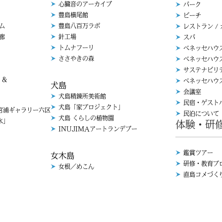
心臓音のアーカイブ
パーク
豊島横尾館
ビーチ
ム
豊島八百万ラボ
レストラン /
廊
針工場
スパ
トムナフーリ
ベネッセハウ
ささやきの森
ベネッセハウ
サステナビリ
 &
ベネッセハウ
犬島
会議室
犬島精錬所美術館
民宿・ゲスト
犬島「家プロジェクト」
浦ギャラリー六区
民泊について
犬島 くらしの植物園
「水」
体験・研
INUJIMAアートランデブー
鑑賞ツアー
女木島
研修・教育プ
女根／めこん
直島コメづく