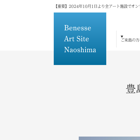
【重要】2024年10月1日より全アート施設でオ
ご来島の方
ご来島の方へ
島×アートの魅力
アート・建築
宿泊
体験・研修
トピックス
メディアの方へ
その他
豊