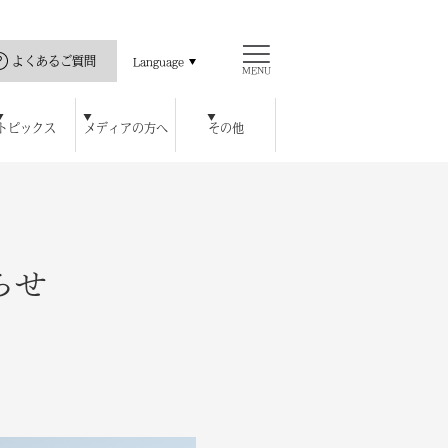
よくあるご質問
Language
MENU
トピックス
メディアの方へ
その他
直島の歴史
ス
ッセハウス ミュージアム
開館カレンダー
瀬戸内海と私
公式アプリ
豊島美術館
ロジェクト
ハウス オンラインショップ
チ
レストラン / カフェ
周年特別記念プラン
宿泊者特典
らせ