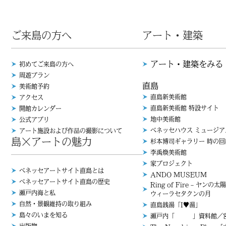
ご来島の方へ
アート・建築
アート・建築をみる
初めてご来島の方へ
周遊プラン
直島
美術館予約
直島新美術館
アクセス
直島新美術館 特設サイト
開館カレンダー
地中美術館
公式アプリ
ベネッセハウス ミュージア
アート施設および作品の撮影について
島×アートの魅力
杉本博司ギャラリー 時の回
李禹煥美術館
家プロジェクト
ベネッセアートサイト直島とは
ANDO MUSEUM
ベネッセアートサイト直島の歴史
Ring of Fire – ヤンの太陽
瀬戸内海と私
ウィーラセタクンの月
自然・景観維持の取り組み
直島銭湯「I♥︎湯」
島々のいまを知る
瀬戸内「 」資料館／宮