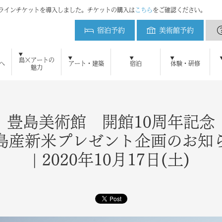
ンラインチケットを導入しました。チケットの購入は
こちら
をご確認ください。
宿泊予約
美術館予約
ベネッセハウス
島×アートの
へ
アート・建築
宿泊
体験・研修
魅力
初めてご来島の方へ
ベネッセアートサイト直島とは
アート・建築をみる
周遊プラン
直島新美術館
ベネッセアートサイト
美術館予約
地中美術館
アクセ
ベネ
鑑賞ツアー
ニュース
メディアの方へ
よくある質問
ブログ
研修・教育プログラム
お問い合わせ
プレスリリース
直島新美術館特設サイト
採用情報
プレスキット
直島コメづくりプ
ベネッセ
宿泊のご案内
ミュージアム
オーバル
パーク
ビー
アート施設および作品の撮影について
自然・景観 維持活用の取り組み
犬島精錬所美術館
ベネッセハウス スパ
ショップ
パーク／ビーチ 20
豊島美術館 開館10周年記念
島産新米プレゼント企画のお知
| 2020年10月17日(土)