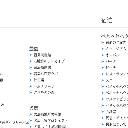
宿泊
ベネッセハ
宿泊のご案内
豊島
ミュージアム
豊島美術館
オーバル
心臓音のアーカイブ
パーク
豊島横尾館
ビーチ
ム
豊島八百万ラボ
レストラン /
廊
針工場
スパ
トムナフーリ
ベネッセハウ
ささやきの森
ベネッセハウ
サステナビリ
 &
ベネッセハウ
犬島
会議室
犬島精錬所美術館
民宿・ゲスト
犬島「家プロジェクト」
浦ギャラリー六区
民泊について
犬島 くらしの植物園