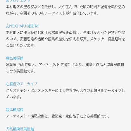
家プロジェクト
本村地区の空き家などを改修し、人が住んでいた頃の時間と記憶を織り込み
ながら、空間そのものをアーティストが作品化しています。
ANDO MUSEUM
本村地区に残る築約100年の木造民家を改修し、生まれ変わった建物と空間
の中で、安藤忠雄の活動や直島の歴史を伝える写真、スケッチ、模型建物を
ご覧いただけます。
豊島美術館
建築家 西沢立衛と、アーティスト 内藤礼により、建築と作品と環境が融和
し合う美術館です。
心臓音のアーカイブ
クリスチャン・ボルタンスキーによる世界中の人々の心臓音をアーカイブし
ています。
豊島横尾館
アーティスト・横尾忠則と、建築家・永山祐子による美術館です。
犬島精鍊所美術館