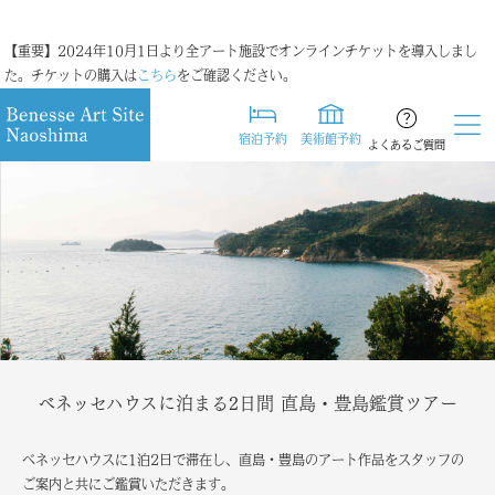
【重要】2024年10月1日より全アート施設でオンラインチケットを導入しまし
た。チケットの購入は
こちら
をご確認ください。
宿泊予約
美術館予約
よくあるご質問
ベネッセハウスに泊まる2日間 直島・豊島鑑賞ツアー
ベネッセハウスに1泊2日で滞在し、直島・豊島のアート作品をスタッフの
ご案内と共にご鑑賞いただきます。