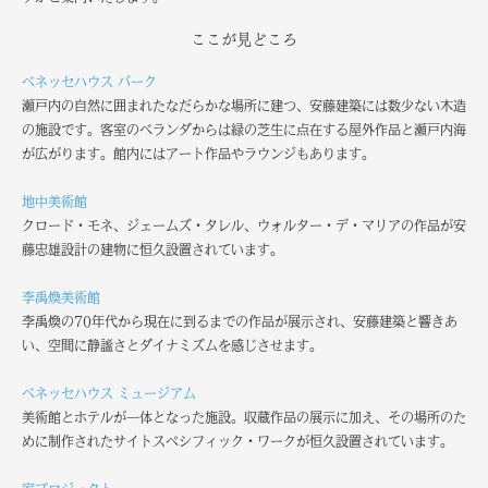
ここが見どころ
ベネッセハウス パーク
瀬戸内の自然に囲まれたなだらかな場所に建つ、安藤建築には数少ない木造
の施設です。客室のベランダからは緑の芝生に点在する屋外作品と瀬戸内海
が広がります。館内にはアート作品やラウンジもあります。
地中美術館
クロード・モネ、ジェームズ・タレル、ウォルター・デ・マリアの作品が安
藤忠雄設計の建物に恒久設置されています。
李禹煥美術館
李禹煥の70年代から現在に到るまでの作品が展示され、安藤建築と響きあ
い、空間に静謐さとダイナミズムを感じさせます。
ベネッセハウス ミュージアム
美術館とホテルが一体となった施設。収蔵作品の展示に加え、その場所のた
めに制作されたサイトスペシフィック・ワークが恒久設置されています。