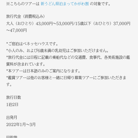
※こちらのツアーは
新うどん県泊まってかがわ割
の対象です。
旅行代金（消費税込み）
大人（おひとり）43,000円～53,000円/15歳以下（おひとり）37,000円
～47,000円
*ご宿泊はベネッセハウスです。
*小人のみ、および6歳未満の乳幼児はご参加いただけません。
*旅行代金には日程に記載の乗船代などの交通費、食事代、各美術施設の鑑
賞料が含まれています。
*本ツアーは日本語のみのご案内になります。
*鑑賞ツアーは他のお客様と一緒に日帰り募集ツアーにご参加いただきま
す。
旅行日数
1泊2日
出発月
2022年1月～3月
目的地