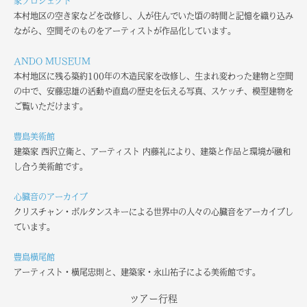
家プロジェクト
本村地区の空き家などを改修し、人が住んでいた頃の時間と記憶を織り込み
ながら、空間そのものをアーティストが作品化しています。
ANDO MUSEUM
本村地区に残る築約100年の木造民家を改修し、生まれ変わった建物と空間
の中で、安藤忠雄の活動や直島の歴史を伝える写真、スケッチ、模型建物を
ご覧いただけます。
豊島美術館
建築家 西沢立衛と、アーティスト 内藤礼により、建築と作品と環境が融和
し合う美術館です。
心臓音のアーカイブ
クリスチャン・ボルタンスキーによる世界中の人々の心臓音をアーカイブし
ています。
豊島横尾館
アーティスト・横尾忠則と、建築家・永山祐子による美術館です。
ツアー行程