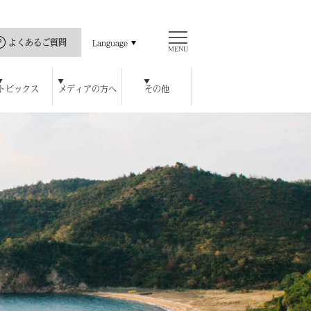
よくあるご質問
Language
MENU
トピックス
メディアの方へ
その他
直島の歴史
ス
ッセハウス ミュージアム
開館カレンダー
瀬戸内海と私
公式アプリ
豊島美術館
ロジェクト
ハウス オンラインショップ
チ
レストラン / カフェ
周年特別記念プラン
宿泊者特典