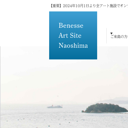
【重要】2024年10月1日より全アート施設でオ
ご来島の方
ご来島の方へ
島×アートの魅力
アート・建築
宿泊
体験・研修
トピックス
メディアの方へ
その他