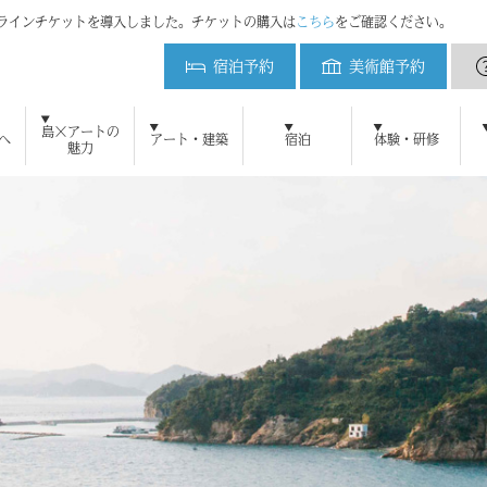
ンラインチケットを導入しました。チケットの購入は
こちら
をご確認ください。
宿泊予約
美術館予約
ベネッセハウス
島×アートの
へ
アート・建築
宿泊
体験・研修
魅力
初めてご来島の方へ
ベネッセアートサイト直島とは
アート・建築をみる
周遊プラン
直島新美術館
ベネッセアートサイト
美術館予約
地中美術館
アクセ
ベネ
鑑賞ツアー
ニュース
メディアの方へ
よくある質問
ブログ
研修・教育プログラム
お問い合わせ
プレスリリース
直島新美術館特設サイト
採用情報
プレスキット
直島コメづくりプ
ベネッセ
宿泊のご案内
ミュージアム
オーバル
パーク
ビー
アート施設および作品の撮影について
自然・景観 維持活用の取り組み
犬島精錬所美術館
ベネッセハウス スパ
ショップ
パーク／ビーチ 20