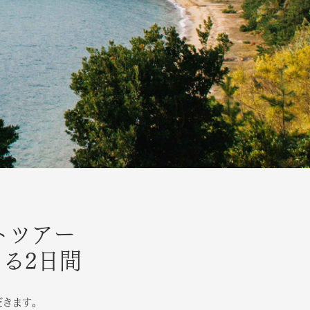
トツアー
る2日間
だきます。