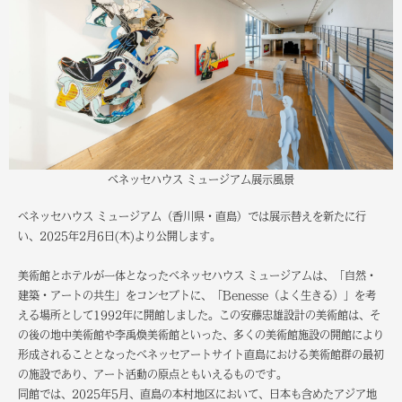
ベネッセハウス ミュージアム展示風景
ベネッセハウス ミュージアム（香川県・直島）では展示替えを新たに行
い、2025年2月6日(木)より公開します。
美術館とホテルが一体となったベネッセハウス ミュージアムは、「自然・
建築・アートの共生」をコンセプトに、「Benesse（よく生きる）」を考
える場所として1992年に開館しました。この安藤忠雄設計の美術館は、そ
の後の地中美術館や李禹煥美術館といった、多くの美術館施設の開館により
形成されることとなったベネッセアートサイト直島における美術館群の最初
の施設であり、アート活動の原点ともいえるものです。
同館では、2025年5月、直島の本村地区において、日本も含めたアジア地