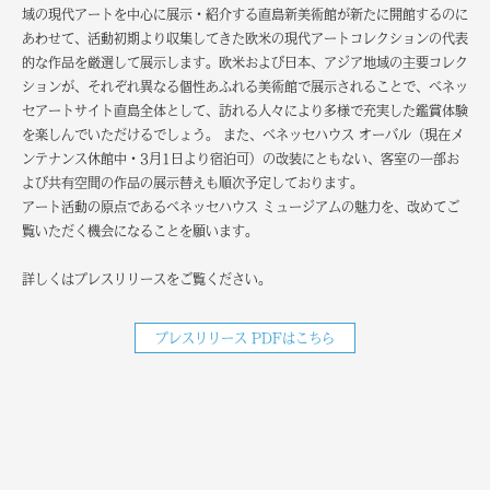
域の現代アートを中心に展示・紹介する直島新美術館が新たに開館するのに
あわせて、活動初期より収集してきた欧米の現代アートコレクションの代表
的な作品を厳選して展示します。欧米および日本、アジア地域の主要コレク
ションが、それぞれ異なる個性あふれる美術館で展示されることで、ベネッ
セアートサイト直島全体として、訪れる人々により多様で充実した鑑賞体験
を楽しんでいただけるでしょう。 また、ベネッセハウス オーバル（現在メ
ンテナンス休館中・3月1日より宿泊可）の改装にともない、客室の一部お
よび共有空間の作品の展示替えも順次予定しております。
アート活動の原点であるベネッセハウス ミュージアムの魅力を、改めてご
覧いただく機会になることを願います。
詳しくはプレスリリースをご覧ください。
プレスリリース PDFはこちら