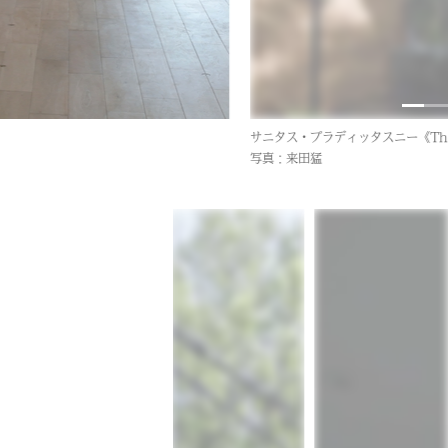
岡﨑乾二郎「端しき、ことの葉」20
写真：来田猛