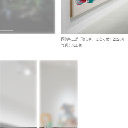
下道基行 瀬戸内「緑川洋一」資料館 展
写真：来田猛