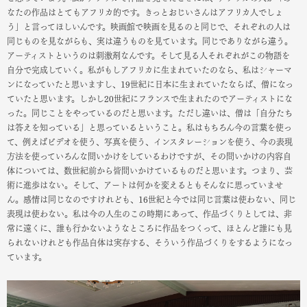
なたの作品はとてもアフリカ的です。きっとおじいさんはアフリカ人でしょ
う」と言ってほしいんです。映画館で映画を見るのと同じで、それぞれの人は
同じものを見ながらも、実は違うものを見ています。同じでありながら違う。
アーティストというのは刺激剤なんです。そして見る人それぞれがこの物語を
自分で完成していく。私がもしアフリカに生まれていたのなら、私はシャーマ
ンになっていたと思いますし、19世紀に日本に生まれていたならば、僧になっ
ていたと思います。しかし20世紀にフランスで生まれたのでアーティストにな
った。同じことをやっているのだと思います。ただし違いは、僧は「自分たち
は答えを知っている」と思っているということ。私はもちろん今の言葉を使っ
て、例えばビデオを使う、写真を使う、インスタレーションを使う、今の表現
方法を使っていろんな問いかけをしているわけですが、その問いかけの内容自
体については、数世紀前から皆問いかけているものだと思います。つまり、芸
術に進歩はない。そして、アートは何かを変えるともそんなに思っていませ
ん。感情は同じなのですけれども、16世紀と今では同じ言葉は使わない、同じ
表現は使わない。私は今の人生のこの時期にあって、作品づくりとしては、非
常に遠くに、誰も行かないようなところに作品をつくって、ほとんど誰にも見
られないけれども作品自体は実存する、そういう作品づくりをするようになっ
ています。