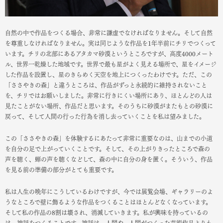
自然の中で作品をつくる場合、非常に謙虚でなければなりません。そして自然
を尊重しなければなりません。実は同じような作品を1年半前にチリでつくって
います。チリの北部にあるアタカマ砂漠というところですが、高度4000メート
ル、世界一乾燥した地域です。世界で最も星がよく見える場所で、星をイメージ
した作品を設置し、星のきらめく天空を地上につくったわけです。ただ、この
「ささやきの森」と違うところは、作品がずっと永続的に維持されないこと
を、チリではお願いしました。非常に行きにくい場所にあり、ほとんどの人は
見たことがない場所、作品だと思います。そのうちに砂漠がまたもとの砂漠に
戻って、そして人間の行った行為を消し去っていくことを私は望みました。
この「ささやきの森」を体験するにあたって非常に重要なのは、山までの小道
を自分の足で上がっていくことです。そして、その上がりきったところで森の
声を聴く、蝉の声を聴くなどして、森の中に自分の身を置く。そういう、作品
を見る前の準備の部分がとても重要です。
私は人生の晩年にこうしているわけですが、今では展覧会場、ギャラリーのよ
うなところで壁に飾るような作品をつくることはほとんどなくなっています。
そして私の作品の8割は壊され、消滅していきます。私が興味を持っているの
は、神話をつくることです。神話は、人間や、人間がつくった芸術作品よりも