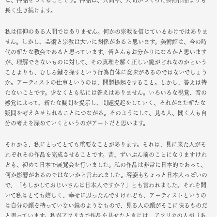
長く生き続けます。
私は信仰のある人間ではありません。何かの宗教を信じているわけではありま
せん。しかし、芸術と宗教は大いに関係があると思います。美術館は、今の時
代の新たな教会であると思っています。皆さんもお分かりになるかと思います
が、理解できないものに対して、その真理を解く正しい鍵がどれなのかという
ことよりも、むしろ鍵を探すという行為自体に意味があるのではないでしょう
か。アーティストの仕事というのは、問題提起をすること。しかし、答えは持
たないことです。少なくとも私には答えはありません。いろいろな視覚、音の
感覚によって、新たな疑問を提示し、問題提起をしていく、それがまた新たな
疑問を考えさせられることにつながる。そのようにして、見る人、聞く人も自
分の考えを深めていくというのがアートだと思います。
それから、私にとってとても重要なことがあります。それは、見に来た人がそ
れぞれその作品を完成させることです。昔、ずいぶん前のことになりますけれ
ども、初めて日本で展覧会を行いました。私の作品は非常に日本的であって、
何か影響があるのではないかと言われました。容姿もちょっと日本人っぽいの
で、「もしかしておじいさんは日本人ですか？」とも言われました。それを聞
いて私はとても嬉しく、幸せに思ったんですけれども、アーティストというの
は自分の顔を持っていない鏡のようなもので、見る人の顔がそこに映るものだ
と思っています。私がアフリカで作品を見せたときには、アフリカの人が「あ