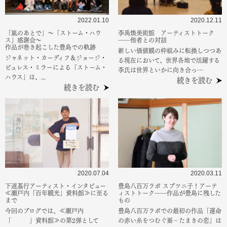
2022.01.10
2020.12.11
「嵐のあとで」～「ストーム・ハウ
李禹煥美術館 アーティストトーク
ス」感謝会～
――他者との対話
作品が巻き起こした豊島での軌跡
新しい価値観の枠組みに転換しつつあ
ジャネット・カーディフ＆ジョージ・
る現在において、世界各地で活躍する
ビュレス・ミラーによる「ストーム・
李氏は世界といかに向き合っ…
ハウス」は、...
続きを読む
続きを読む
2020.07.04
2020.03.11
下道基行アーティスト・インタビュー
豊島八百万ラボ スプツニ子！アーテ
≪瀬戸内「百年観光」資料館≫に至る
ィストトーク――作品が豊島に残した
まで
もの
今回のブログでは、≪瀬戸内
豊島八百万ラボでの最初の作品「運命
「 」資料館≫の第2弾として
の赤い糸をつむぐ蚕‐たまきの恋」は