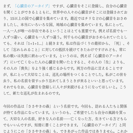
まず、
「心臓音のアーカイブ」
ですが、心臓音をそこに登録し、自分の心臓音
を聞くことができるとともに、世界中の人々の心臓音がそこには登録されてお
り、15以上の国で心臓音を集めています。最近ではチリなどの心臓音をおさめ
ましたし、本当にいろいろな国、地域の心臓音を集めています。私にとって、
一人一人が唯一の存在であるということはとても重要です。例えば名前でも一
人ずつ違い、心臓音も一人ずつ違う。何千もの心臓音がおさめられていたとし
ても、それは「1+1+1...」と続きます。私は作品づくりの最初から、「死」、そ
して「忘れられること」に対しての抵抗を続けてきたわけですけれども、常に
私の戦いは失敗に終わっています。というのは、例えば「心臓音のアーカイ
ブ」にいて亡くなった人の心臓音を聞いたとすると、その人の「生」よりも、
その人の「喪失」をより強く感じるからです。両方の作品に言えることです
が、私にとって大切なことは、巡礼の場所をつくることでした。私がこの世を
去り、私の名前を皆すっかり忘れてしまうときが来るといいと思っています。
それでもなお、心臓音を登録しに人々が来続けるようになってほしいと。こう
して、新たな巡礼が生まれるのです。
今回の作品は「ささやきの森」という名前です。今回も、訪れる人たちと関係
が持てる作品になっています。というのも、ご希望でしたら自分の風鈴を買っ
て、大切な人の名前、好きな人の名前――亡くなった方、生きている方どちら
でもいいんですが、短冊に書くことができます。「心臓音のアーカイブ」と同
じようにこの「ささやきの森」も、できあがった作品ではありません。これか