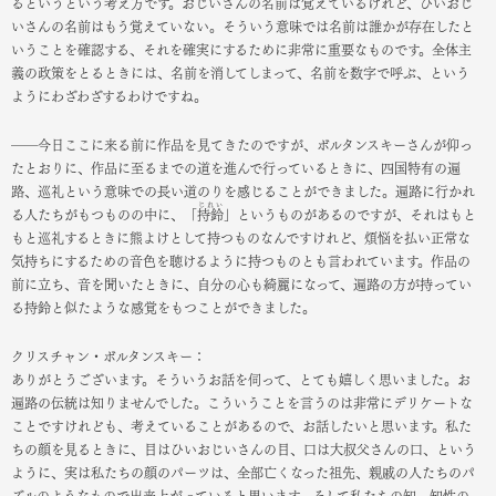
るというという考え方です。おじいさんの名前は覚えているけれど、ひいおじ
いさんの名前はもう覚えていない。そういう意味では名前は誰かが存在したと
いうことを確認する、それを確実にするために非常に重要なものです。全体主
義の政策をとるときには、名前を消してしまって、名前を数字で呼ぶ、という
ようにわざわざするわけですね。
――今日ここに来る前に作品を見てきたのですが、ボルタンスキーさんが仰っ
たとおりに、作品に至るまでの道を進んで行っているときに、四国特有の遍
路、巡礼という意味での長い道のりを感じることができました。遍路に行かれ
じれい
る人たちがもつものの中に、「
持鈴
」というものがあるのですが、それはもと
もと巡礼するときに熊よけとして持つものなんですけれど、煩悩を払い正常な
気持ちにするための音色を聴けるように持つものとも言われています。作品の
前に立ち、音を聞いたときに、自分の心も綺麗になって、遍路の方が持ってい
る持鈴と似たような感覚をもつことができました。
クリスチャン・ボルタンスキー：
ありがとうございます。そういうお話を伺って、とても嬉しく思いました。お
遍路の伝統は知りませんでした。こういうことを言うのは非常にデリケートな
ことですけれども、考えていることがあるので、お話したいと思います。私た
ちの顔を見るときに、目はひいおじいさんの目、口は大叔父さんの口、という
ように、実は私たちの顔のパーツは、全部亡くなった祖先、親戚の人たちのパ
ズルのようなもので出来上がっていると思います。そして私たちの知、知性の