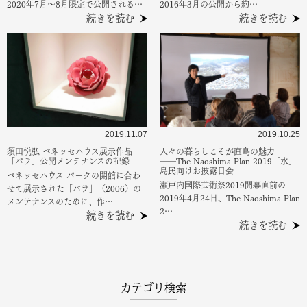
2020年7月～8月限定で公開される…
2016年3月の公開から約…
続きを読む
続きを読む
2019.11.07
2019.10.25
須田悦弘 ベネッセハウス展示作品
人々の暮らしこそが直島の魅力
「バラ」公開メンテナンスの記録
――The Naoshima Plan 2019「水」
島民向けお披露目会
ベネッセハウス パークの開館に合わ
瀬戸内国際芸術祭2019開幕直前の
せて展示された「バラ」（2006）の
2019年4月24日、The Naoshima Plan
メンテナンスのために、作…
2…
続きを読む
続きを読む
カテゴリ検索