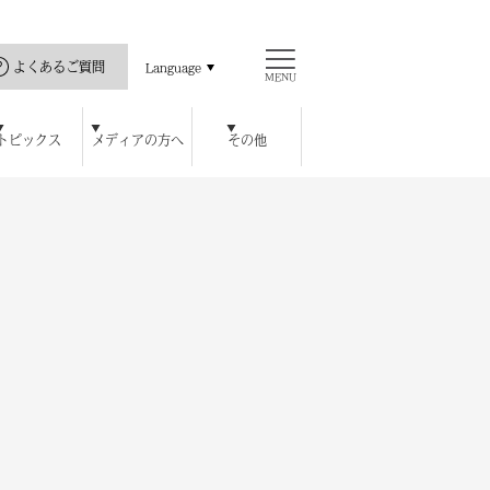
よくあるご質問
Language
MENU
トピックス
メディアの方へ
その他
直島の歴史
ス
ッセハウス ミュージアム
開館カレンダー
瀬戸内海と私
公式アプリ
豊島美術館
ロジェクト
ハウス オンラインショップ
チ
レストラン / カフェ
周年特別記念プラン
宿泊者特典