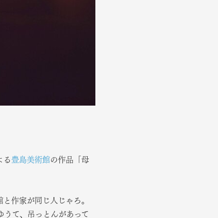
よる
豊島美術館
の作品「母
館と作家が同じ人じゃろ。
ゆうて、吊っとんがあって