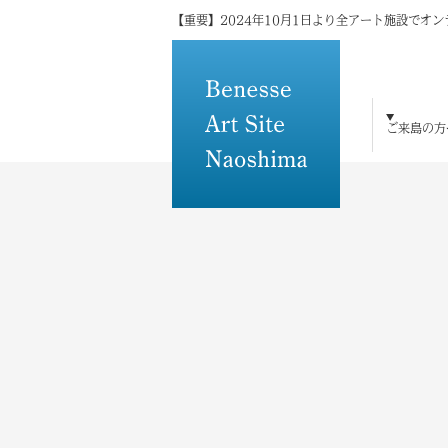
【重要】2024年10月1日より全アート施設でオ
ご来島の方
ご来島の方へ
島×アートの魅力
アート・建築
宿泊
体験・研修
トピックス
メディアの方へ
その他