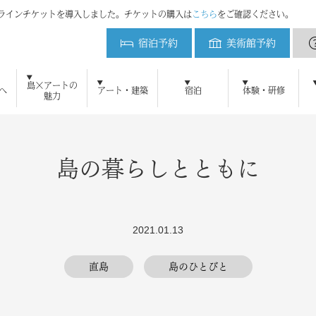
ンラインチケットを導入しました。チケットの購入は
こちら
をご確認ください。
宿泊予約
美術館予約
ベネッセハウス
島×アートの
へ
アート・建築
宿泊
体験・研修
魅力
初めてご来島の方へ
ベネッセアートサイト直島とは
アート・建築をみる
周遊プラン
直島新美術館
ベネッセアートサイト
美術館予約
地中美術館
アクセ
ベネ
鑑賞ツアー
ニュース
メディアの方へ
よくある質問
ブログ
研修・教育プログラム
お問い合わせ
プレスリリース
直島新美術館特設サイト
採用情報
プレスキット
直島コメづくりプ
ベネッセ
宿泊のご案内
ミュージアム
オーバル
パーク
ビー
アート施設および作品の撮影について
自然・景観 維持活用の取り組み
犬島精錬所美術館
ベネッセハウス スパ
ショップ
パーク／ビーチ 20
島の暮らしとともに
2021.01.13
直島
島のひとびと