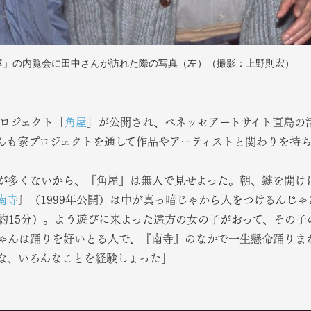
角屋」の内覧会に田中さんが訪れた際の写真（左）（撮影：上野則宏）
プロジェクト「
角屋
」が公開され、ベネッセアートサイト直島の
んも家プロジェクトを通して作品やアーティストと関わりを持
が多くないから、『角屋』は無人で見せよった。朝、鍵を開け
南寺
』（1999年公開）は中が真っ暗じゃから人をつけるんじ
約15分）。よう遊びに来よった遠方の女の子がおって、その子
ゃんは踊りを好いとる人で、『南寺』のなかで一生懸命踊りま
な、いろんなことを経験しょった」