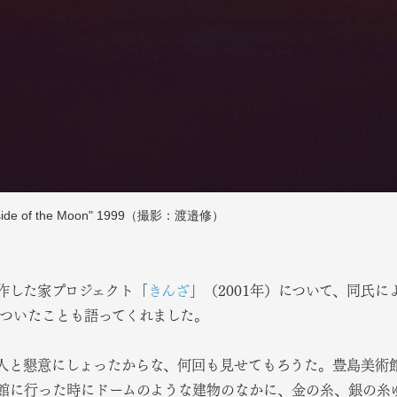
 of the Moon" 1999（撮影：渡邉修）
作した家プロジェクト「
きんざ
」（2001年）について、同氏に
がついたことも語ってくれました。
人と懇意にしょったからな、何回も見せてもろうた。豊島美術
館に行った時にドームのような建物のなかに、金の糸、銀の糸