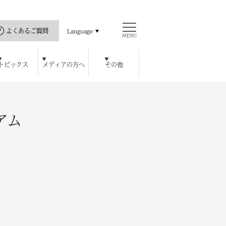
よくあるご質問
Language
MENU
トピックス
メディアの方へ
その他
直島の歴史
ス
ッセハウス ミュージアム
開館カレンダー
瀬戸内海と私
公式アプリ
豊島美術館
ロジェクト
ハウス オンラインショップ
チ
レストラン / カフェ
周年特別記念プラン
宿泊者特典
アム