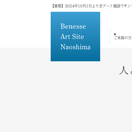
【重要】2024年10月1日より全アート施設でオ
ご来島の方
ご来島の方へ
島×アートの魅力
アート・建築
宿泊
体験・研修
トピックス
メディアの方へ
その他
人