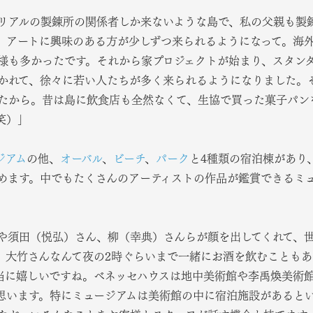
リアルの製錬所の関係者しか来ないような島で、私の父親も製
、アートに興味のある方が少しずつ来られるようになって。海
様も多かったです。それから家プロジェクトが始まり、スタンダー
かれて、徐々に若い人たちが多く来られるようになりました。
たから。昔は島に飲食店も全然なくて、生協で買った菓子パン
笑）」
ジアム
の他、
オーバル
、
ビーチ
、
パーク
と4種類の宿泊棟があり
めます。中でもたくさんのアーティストの作品が鑑賞できるミ
や須田（悦弘）さん、柳（幸典）さんらが顔を出してくれて、
。大竹さんなんて夜の2時ぐらいまで一緒にお酒を飲むことも
当に嬉しいですね。ベネッセハウスは地中美術館や李禹煥美術
思います。特にミュージアムは美術館の中に宿泊施設があると