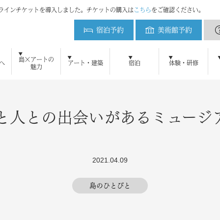
ンラインチケットを導入しました。チケットの購入は
こちら
をご確認ください。
宿泊予約
美術館予約
ベネッセハウス
島×アートの
へ
アート・建築
宿泊
体験・研修
魅力
初めてご来島の方へ
ベネッセアートサイト直島とは
アート・建築をみる
周遊プラン
直島新美術館
ベネッセアートサイト
美術館予約
地中美術館
アクセ
ベネ
鑑賞ツアー
ニュース
メディアの方へ
よくある質問
ブログ
研修・教育プログラム
お問い合わせ
プレスリリース
直島新美術館特設サイト
採用情報
プレスキット
直島コメづくりプ
ベネッセ
宿泊のご案内
ミュージアム
オーバル
パーク
ビー
アート施設および作品の撮影について
自然・景観 維持活用の取り組み
犬島精錬所美術館
ベネッセハウス スパ
ショップ
パーク／ビーチ 20
と人との出会いがあるミュージ
2021.04.09
島のひとびと