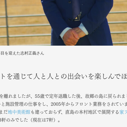
年目を迎えた志村正義さん
トを通じて人と人との出会いを楽しんで
を離れましたが、55歳で定年退職した後、故郷の島に戻られまし
ーと施設管理の仕事をし、2005年からフロント業務をされてい
まだ
地中美術館
も建っておらず、直島の本村地区で展開する
家
3軒のみでした（現在は7軒）。