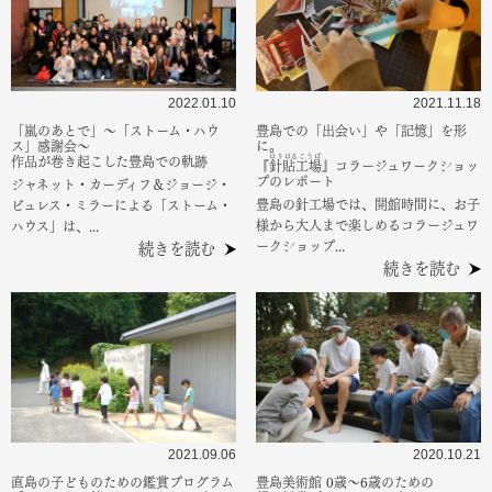
2022.01.10
2021.11.18
「嵐のあとで」～「ストーム・ハウ
豊島での「出会い」や「記憶」を形
ス」感謝会～
に。
はりはるこうば
作品が巻き起こした豊島での軌跡
『
針貼工場
』コラージュワークショッ
プのレポート
ジャネット・カーディフ＆ジョージ・
豊島の針工場では、開館時間に、お子
ビュレス・ミラーによる「ストーム・
様から大人まで楽しめるコラージュワ
ハウス」は、...
ークショップ...
続きを読む
続きを読む
2021.09.06
2020.10.21
直島の子どものための鑑賞プログラム
豊島美術館 0歳～6歳のための