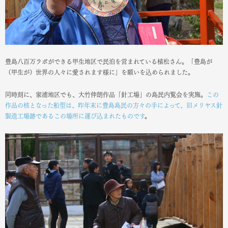
豊島八百万ラボができる甲生地区で民泊を営まれている植松さん。「豊島が
（甲生が）世界の人々に愛されます様に」を願いを込められました。
同時刻に、家浦地区でも、大竹伸朗作品「針工場」の島民内覧会を実施。
この
作品の核となった船型は、昨年末に豊島島民の方々の手によって、旧メリヤス針
製造工場跡であるこの場所に運び込まれたものです
。