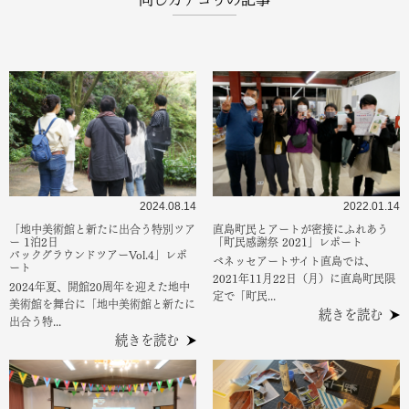
2024.08.14
2022.01.14
「地中美術館と新たに出合う特別ツア
直島町民とアートが密接にふれあう
ー 1泊2日
「町民感謝祭 2021」レポート
バックグラウンドツアーVol.4」レポ
ベネッセアートサイト直島では、
ート
2021年11月22日（月）に直島町民限
2024年夏、開館20周年を迎えた地中
定で「町民...
美術館を舞台に「地中美術館と新たに
続きを読む
出合う特...
続きを読む