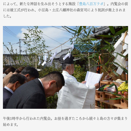
によって、新たな神話を生み出そうとする施設「
豊島八百万ラボ
」。内覧会の前
には竣工式が行われ、小豆島・土庄八幡神社の森宮司により祝詞が奏上されま
した。
午後1時半から行われた内覧会。お昼を過ぎたころから続々と島の方々が集まり
始めます。