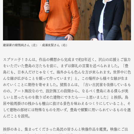
建築家の
猪熊純さん（左）・
成瀬友梨さん（右）
スプツニ子！さんは、作品の構想から完成まで約2年近く、沢山の応援とご協力
をいただいた豊島の方たちを前に、まずは御礼の言葉を述べられました。「豊
島にも、日本人だけじゃなくて、海外からも色んな方が来られます。世界中に色
んな縁が広がることを願って作っています」と、この場所から様々な縁が生ま
れていくことに期待を寄せました。
猪熊さんは、「古い古民家を改修しているも
のの、アート施設なので、設計施工の段階から、なるべく豊島にある僕らが美
しいと思ったものを散りばめた建物にできたら――と思いました」と挨拶。鳥
居や絵馬掛けの桟からも檀山に抜ける景色を味わえるつくりにしていること、そ
して建物の部材には特殊なものを用いず、豊島で頻繁に用いられているものを選
んだことを説明。
挨拶のあと、集まってくださった島民の皆さんと映像作品を鑑賞。映像にご出