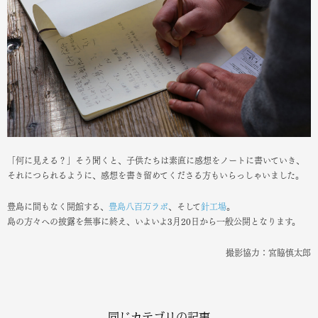
「何に見える？」そう聞くと、子供たちは素直に感想をノートに書いていき、
それにつられるように、感想を書き留めてくださる方もいらっしゃいました。
豊島に間もなく開館する、
豊島八百万ラボ
、そして
針工場
。
島の方々への披露を無事に終え、いよいよ3月20日から一般公開となります。
撮影協力：宮脇慎太郎
同じカテゴリの記事