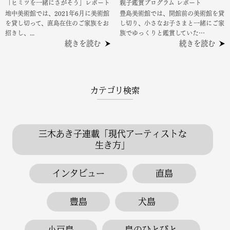
「ヒミツを一緒にさがそう」レポート
親子鑑賞プログラム レポート
地中美術館では、2021年6月に美術館
豊島美術館では、開館前の美術館を貸
を貸し切って、直島在住のご家族をお
し切り、小さなお子さまと一緒にご家
招きし、...
族でゆっくりと鑑賞していた…
続きを読む
続きを読む
カテゴリ検索
三木あき子連載「現代アーティストな
生き方」
インタビュー
直島
豊島
犬島
小豆島
島のひとびと