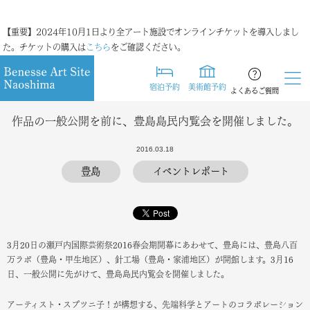
【重要】2024年10月1日より全アート施設でオンラインチケットを導入しまし
た。チケットの購入は
こちら
をご確認ください。
宿泊予約
美術館予約
よくあるご質問
作品の一般公開を前に、豊島島民内覧会を開催しました。
2016.03.18
豊島
イベントレポート
3月20日の瀬戸内国際芸術祭2016春会期開幕にあわせて、豊島には、豊島八百
万ラボ（豊島・甲生地区）、針工場（豊島・家浦地区）が開館します。3月16
日、一般公開に先がけて、豊島島民内覧会を開催しました。
アーティスト・スプツニ子！が構想する、先端科学とアートのコラボレーション